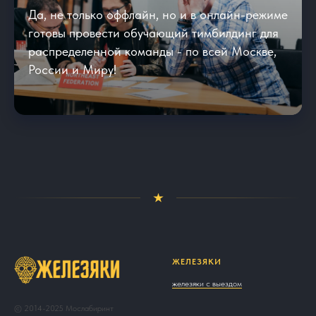
Да, не только оффлайн, но и в онлайн-режиме
готовы провести обучающий тимбилдинг для
распределенной команды - по всей Москве,
России и Миру!
ЖЕЛЕЗЯКИ
железяки с выездом
© 2014-2025 Мослабиринт