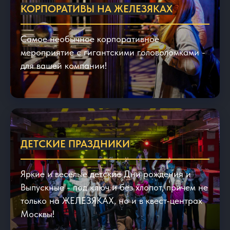
КОРПОРАТИВЫ НА ЖЕЛЕЗЯКАХ
Самое необычное корпоративное
мероприятие с гигантскими головоломками -
для вашей компании!
ДЕТСКИЕ ПРАЗДНИКИ
Яркие и веселые детские Дни рождения и
Выпускные - под ключ и без хлопот, причем не
только на ЖЕЛЕЗЯКАХ, но и в квест-центрах
Москвы!